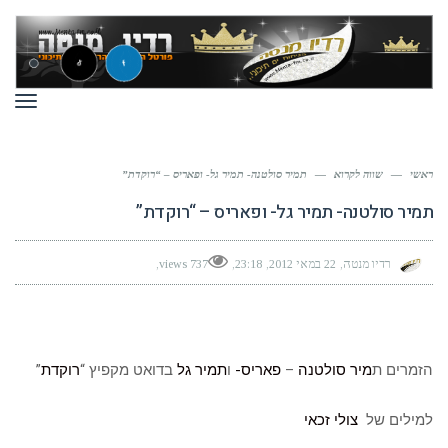
תפר
ראשי
—
שווה לקרוא
—
תמיר סולטנה- תמיר גל- ופאריס – “רוקדת”
תמיר סולטנה- תמיר גל- ופאריס – “רוקדת”
רדיו מנטה
22 במאי 2012
23:18
737 views
הזמרים ת
מיר סולטנה
–
פאריס-
ו
תמיר גל
בדואט מקפיץ “
רוקדת
”
למילים של
צולי זכאי