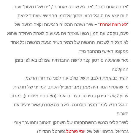
“אהבה אחת בלב”, “אני לא שונה מאחרים”, “ים של דמעות” ועוד..
היום יוצא עם סינגל רבעי מתוך אלבומו החמישי שעתיד לצאת.
“
לא רוצה אחרת
” – שיר נשמה המלווה בנגיעות וקצב בטעם של
פעם, טקסט עם המון רגש ועוצמה וים געגועים לאחת היחידה שהוא
לא מצליח לשכוח. ההגשה של תמיר בשיר נוגעת מרגשת וכל אחד
ממקומו האישי מתחבר מיד.
מאז שהועלה סירטון קצר לרשת החברתית שצולם באולפן בזמן
ההקלטה
השיר כבש את הלבבות של כולם עוד לפני שחרורו הרשמי.
מי שהוסיף המון היה אמנון אברמוביץ’ הכתב המדיני של חדשות
ערוץ 2,אשר פירגן בסירטון קצר ובו אמר:(מצוטטת מילותיו), בקרוב
סינגל חדש לזמר תמיר סולטנה- לא רוצה אחרת, אשר ירעיד את
הארץ!
לשיר קליפ מרגש בהשתתפותו של השחקן האהוב והמוערך אורי
גבריאל ,בבימויו של של
יוסי פורטל
,(פורטל המדיה).