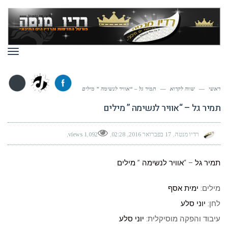
תפר
ראשי
—
שווה לקרוא
—
תמיר גל – “אוויר לנשימה ” מילים
תמיר גל – “אוויר לנשימה ” מילים
רדיו מנטה
17 בפברואר 2016
02:28
1,092 views
תמיר גל
– “
אוויר לנשימה
”
מילים
מילים:
ימית אסף
לחן:
יוני סלע
עיבוד והפקה מוסיקלית:
יוני סלע