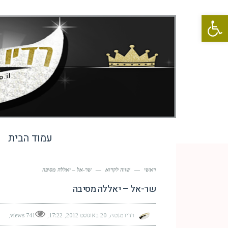
פתח סרגל נגישות
עמוד הבית
ראשי
—
שווה לקרוא
—
שר-אל – יאללה מסיבה
שר-אל – יאללה מסיבה
רדיו מנטה
20 באוגוסט 2012
17:22
741 views