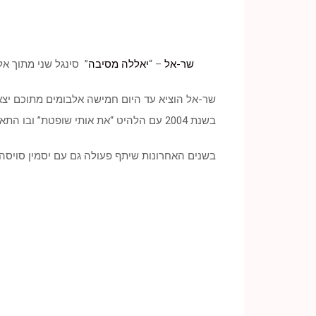
שר-אל
– “
יאללה מסיבה
” סינגל שני מתוך אל
שר-אל הוציא עד היום חמישה אלבומים מתוכם יצאו 
בשנת 2004 עם הלהיט “את אותי שופטת” ובו התארח בדואט משותף עם הצל שותפו של סאבלימינל שצלח מאד במדיה ובמועדונים.
בשנים האחרונות שיתף פעולה גם עם יסמין סויסה 