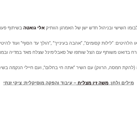
בומו השישי ובניהול חדש ישן של האמרגן הוותיק
אלי גואטה
בשיתוף פעו
הלהיטים: “לילות קסומים”, “אהבה בעינייך” ,”הולך עד הסוף” ועוד להי
(להקת חמסה, הרווק) עם השיר “אתה חי בחלום”, ועם חיילי הנקמה בשיר
מילים ולחן:
משה זיו מצליח
– עיבוד והפקה מוסיקלית: ציקי זנתי