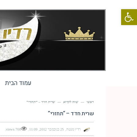
פתח סרגל נגישות
עמוד הבית
ראשי
—
שווה לקרוא
—
שרית חדד – “תחזרי”
שרית חדד – “תחזרי”
רדיו מנטה
25 בנובמבר 2012
11:09
700 views