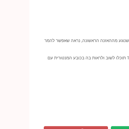
ט שנוגע מההאזנה הראשונה, נראה שאפשר להמר
שרית תופיע יחד עם ניקוס וורטיס בהיכל נוקיה ביום שלישי, 27/11 ותוציא עד סוף השנה את אלבומה ה 21. החל מה 12.12.12 תוכלו לשוב ולראות בה בכובע המנטורית עם