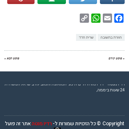
WhatsApp
Copy
Facebook
Email
Link
חוזרת בתשובה
שרית חדד
« פוסט קודם
פוסט הבא »
רדיו מנטה – רדיו מזרחית ים תיכוני המואזנת והמובילה בישראל המשדרת
24 שעות ביממה,
Copyright © כל הזכויות שמורות ל-
רדיו מנטה
אתר זה פועל