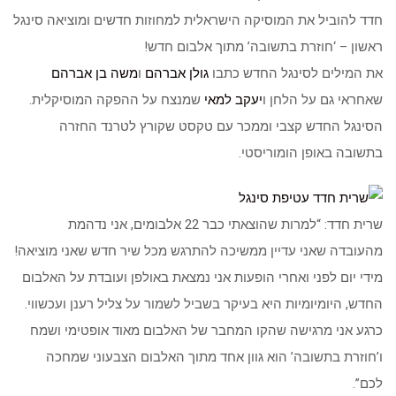
חדד להוביל את המוסיקה הישראלית למחוזות חדשים ומוציאה סינגל
ראשון – ‘חוזרת בתשובה’ מתוך אלבום חדש!
את המילים לסינגל החדש כתבו
גולן אברהם
ו
משה בן אברהם
שאחראי גם על הלחן ו
יעקב למאי
שמנצח על ההפקה המוסיקלית.
הסינגל החדש קצבי וממכר עם טקסט שקורץ לטרנד החזרה
בתשובה באופן הומוריסטי.
שרית חדד: “למרות שהוצאתי כבר 22 אלבומים, אני נדהמת
מהעובדה שאני עדיין ממשיכה להתרגש מכל שיר חדש שאני מוציאה!
מידי יום לפני ואחרי הופעות אני נמצאת באולפן ועובדת על האלבום
החדש, היומיומיות היא בעיקר בשביל לשמור על צליל רענן ועכשווי.
כרגע אני מרגישה שהקו המחבר של האלבום מאוד אופטימי ושמח
ו’חוזרת בתשובה’ הוא גוון אחד מתוך האלבום הצבעוני שמחכה
לכם”.