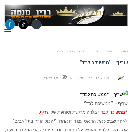
תפר
ראשי
—
סינגלים חדשים
—
שריף – ״ממשיכה לבד״
שריף – ״ממשיכה לבד״
רדיו מנטה
18 במאי 2017
02:24
1,922 views
שריף – ״ממשיכה לבד״
״
ממשיכה לבד
״ בלדה מרגשת וסוחפת של
שריף
.
לאחר שביצע את הדואט עם דודו אהרון ״הכול קורה בתל אביב״
אשר הפך ללהיט והופיע על במות רבות בקיסריה, גני התערוכה ועוד,