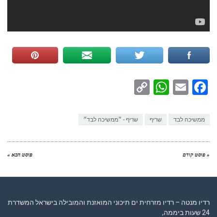
WhatsApp
Copy
Facebook
Email
Link
ממשיכה לבד
שריף
שריף - ״ממשיכה לבד״
« פוסט קודם
פוסט הבא »
רדיו מנטה – רדיו מזרחית ים תיכוני המואזנת והמובילה בישראל המשדרת
24 שעות ביממה,