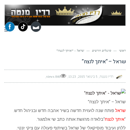
תפר
ראשי
—
סינגלים חדשים
—
שראל – “איתך לנצח”
שראל – “איתך לנצח”
רדיו מנטה
5 בינואר 2015
13:23
846 views
שראל – “איתך לנצח”
שראל
פותח שנה לועזית חדשה בשיר אהבה חדש ובניהול חדש.
“
איתך לנצח
“בלאדה מרגשת אותה כתב שי אלמגור.
ללחן ועיבוד מוסיקאלי של שראל בשיתוף פעולה עם ציקי זנטי.