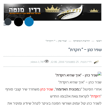
תפר
ראשי
—
חדשות המוסיקה
—
שניר כהן – ” רוקדת”
שניר כהן – ” רוקדת”
רדיו מנטה
25 בספטמבר 2016
12:06
1,787 views
שניר כהן – “איך שהיא רוקדת”
אחרי הסינגל “ב
מכונית האדומה
“,
שניר כהן
משחרר שיר קצבי סוחף
“
רוקדת
” לקראת צאת אלבומו החדש
לשניר כהן קול עמוק ושורשי הפונה בעיקר לקהל שיודע ומוקיר את