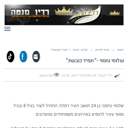
תפר
ראשי
—
שווה לקרוא
—
שלומי נחמני -” תמיד כובשת”
שלומי נחמני -” תמיד כובשת”
רדיו מנטה
28 באוקטובר 2011
13:28
823 views
שלומי נחמני בן 24 תושב העיר רמלה התחיל לשיר בגיל 8 ובגיל
מאוד צעיר להופיע באירועים משפחתיים ומועדונים