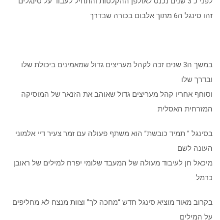
לפני כ 3 שנים נכנס לאולפן ההקלטות והתחיל לעבוד על סינגלים
זהו סינגל ה6 מתוך אלבום בכורה שבדרך
במשך ה3 שנים זכה לקהל מעריצים גדול שמאמינים ביכולת שלו
ובדרך שלו
וסוחף אחריו קהל מעריצים גדול שאוהב את הזנאר של המוסיקה
המזרחית האסלית
בסינגל ” תמיד כובשת” הוא משתף פעולה עם זמר צעיר דיי אלמוני
העונה לשם
מיכאל חן לעיבוד מעולה של המעבד שלומי יפרח למילים של ראובן
כרמל
בקרוב מאוד מוציא סינגל חדש “מחכה לך” וצוות מנצח לא מחליפים
על המילים