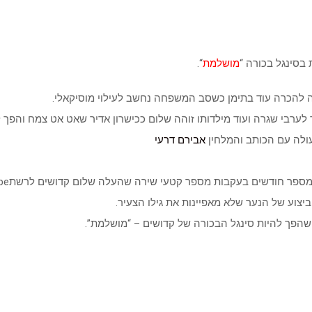
מושלמת
“.
להכרה עוד בתימן כשסב המשפחה נחשב לעילוי מוסיקאלי.
רבי שגרה ועוד מילדותו זוהה שלום ככישרון אדיר שאט אט צמח והפך ל”
עולה עם הכותב והמלחין
אבירם דרעי
קבות מספר קטעי שירה שהעלה שלום קדושים לרשתyoutube) ) אליה נחשף אבירם ונכבש מיידית.
יצוע של הנער שלא מאפיינות את גילו הצעיר.