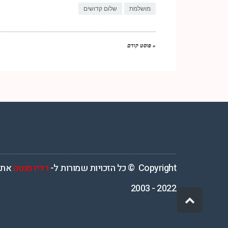
מושלמת
שלום קדושים
« פוסט קודם
רדיו מנטה – רדיו מזרחית ים תיכוני המואזנת והמובילה בישראל המשדרת 4
Copyright © כל הזכויות שמורות ל-
רדיו מנטה
אתר
2022 - 2003
גלילה
לראש
העמוד