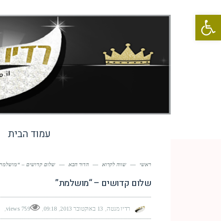
פתח סרגל נגישות
עמוד הבית
ראשי
—
שווה לקרוא
—
הדור הבא
—
שלום קדושים – “מושלמת
שלום קדושים – “מושלמת”
רדיו מנטה
13 באוקטובר 2013
09:18
759 views