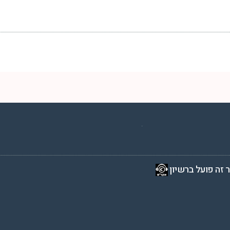
2 שעות ביממה,
 זה פועל ברשיון