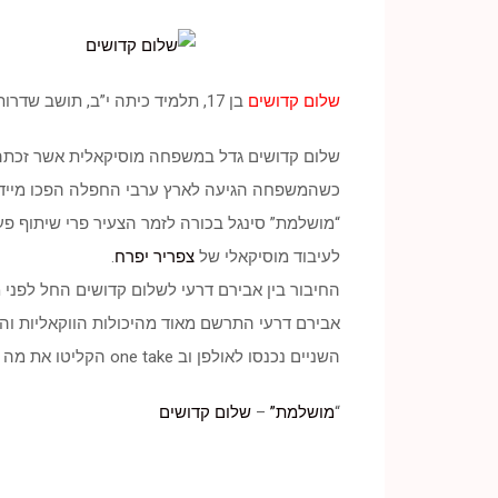
שלום קדושים
בן 17, תלמיד כיתה י”ב, תושב שדרות בסינגל בכורה “
שלום קדושים גדל במשפחה מוסיקאלית אשר זכתה 
כשהמשפחה הגיעה לארץ ערבי החפלה הפכו מייד לע
“מושלמת” סינגל בכורה לזמר הצעיר פרי שיתוף פ
לעיבוד מוסיקאלי של
צפריר יפרח
.
החיבור בין אבירם דרעי לשלום קדושים החל לפני מספר חודשים בע
אבירם דרעי התרשם מאוד מהיכולות הווקאליות והב
השניים נכנסו לאולפן וב one take הקליטו את מה שהפך להיות סינגל הבכורה של קדושים – “מושלמת”.
“
מושלמת”
–
שלום קדושים