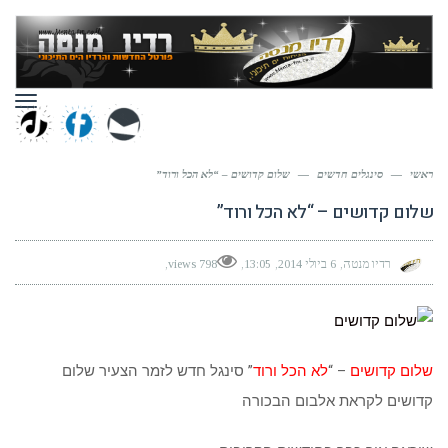
תפר
ראשי
—
סינגלים חדשים
—
שלום קדושים – “לא הכל ורוד”
שלום קדושים – “לא הכל ורוד”
רדיו מנטה
6 ביולי 2014
13:05
798 views
שלום קדושים
– “
לא הכל ורוד
” סינגל חדש לזמר הצעיר שלום
קדושים לקראת אלבום הבכורה