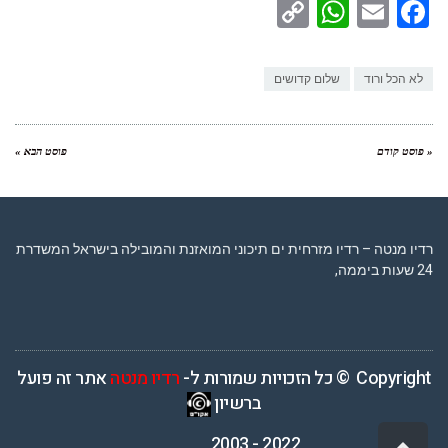
WhatsApp
Copy
Facebook
Email
Link
לא הכל ורוד
שלום קדושים
« פוסט קודם
פוסט הבא »
רדיו מנטה – רדיו מזרחית ים תיכוני המואזנת והמובילה בישראל המשדרת
24 שעות ביממה,
Copyright © כל הזכויות שמורות ל-
רדיו מנטה
אתר זה פועל
ברשיון
2022 - 2003
גלילה