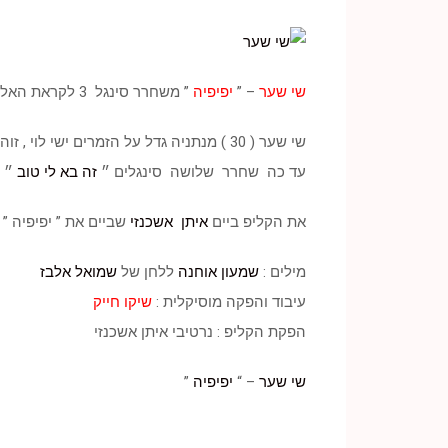
שי שער
– ”
יפיפיה
” משחרר סינגל 3 לקראת האלבום שבדרך
שי שער ( 30 ) מנתניה גדל על הזמרים ישי לוי , זוהר ארגוב , עובד על אלבום הבכורה שלו כשלוש שנים .
עד כה שחרר שלושה סינגלים ״
זה בא לי טוב
״ 
את הקליפ ביים
איתן אשכנזי
שביים את ” יפיפיה ” 
מילים :
שמעון אוחנה
ללחן של
שמואל אלבז
עיבוד והפקה מוסיקלית :
שיקו חייק
הפקת הקליפ : נרטיבי איתן אשכנזי
שי שער
– “
יפיפיה
”