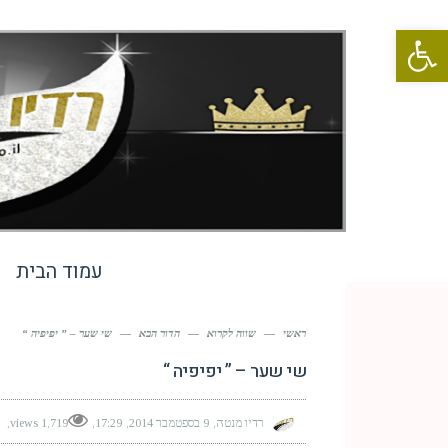
פתח סרגל נגישות
עמוד הבית
ראשי
—
שווה לקרוא
—
הדור הבא
—
שי שער – ” יפיפיה “
שי שער – ” יפיפיה “
רדיו מנטה
9 בספטמבר 2014
17:29
1,719 views