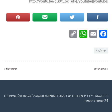
[youtube]http://youtu.be/cGXt_ocTefk[/youtube]
WhatsApp
Copy
Facebook
Email
Link
שי לסרי
« פוסט קודם
פוסט הבא »
רדיו מנטה – רדיו מזרחית ים תיכוני המואזנת והמובילה בישראל המשדרת
24 שעות ביממה,