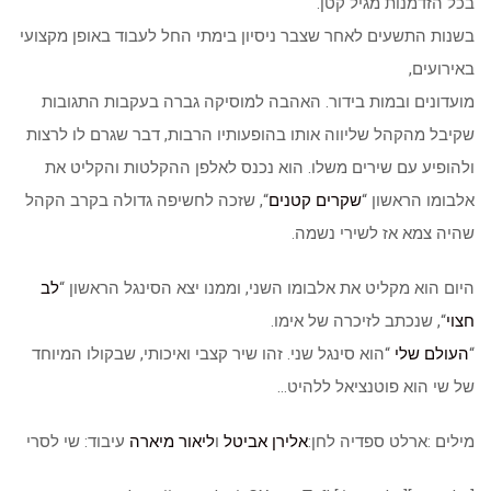
בכל הזדמנות מגיל קטן.
בשנות התשעים לאחר שצבר ניסיון בימתי החל לעבוד באופן מקצועי
באירועים,
מועדונים ובמות בידור. האהבה למוסיקה גברה בעקבות התגובות
שקיבל מהקהל שליווה אותו בהופעותיו הרבות, דבר שגרם לו לרצות
ולהופיע עם שירים משלו. הוא נכנס לאלפן ההקלטות והקליט את
אלבומו הראשון “
שקרים קטנים
“, שזכה לחשיפה גדולה בקרב הקהל
שהיה צמא אז לשירי נשמה.
היום הוא מקליט את אלבומו השני, וממנו יצא הסינגל הראשון “
לב
חצוי
“, שנכתב לזיכרה של אימו.
“
העולם שלי
“הוא סינגל שני. זהו שיר קצבי ואיכותי, שבקולו המיוחד
של שי הוא פוטנציאל ללהיט…
מילים :ארלט ספדיה לחן:
אלירן אביטל
ו
ליאור מיארה
עיבוד: שי לסרי