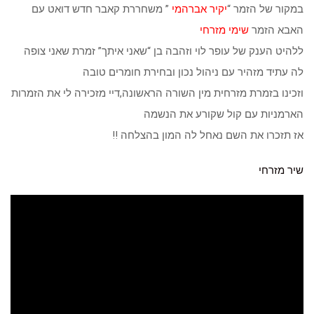
במקור של הזמר “
יקיר אברהמי
” משחררת קאבר חדש דואט עם
האבא הזמר
שימי מזרחי
ללהיט הענק של עופר לוי וזהבה בן “שאני איתך” זמרת שאני צופה
לה עתיד מזהיר עם ניהול נכון ובחירת חומרים טובה
וזכינו בזמרת מזרחית מין השורה הראשונה,דיי מזכירה לי את הזמרות
הארמניות עם קול שקורע את הנשמה
אז תזכרו את השם נאחל לה המון בהצלחה !!
שיר מזרחי