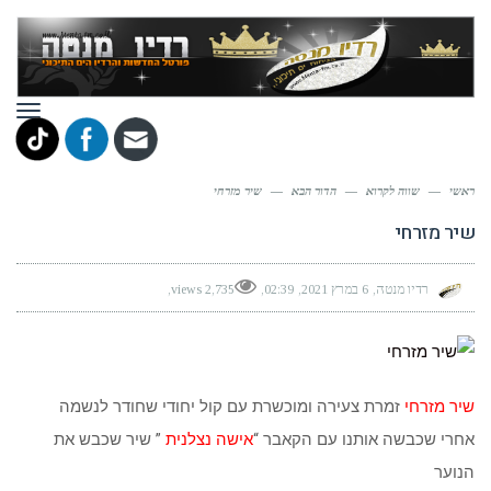
תפר
ראשי
—
שווה לקרוא
—
הדור הבא
—
שיר מזרחי
שיר מזרחי
רדיו מנטה
6 במרץ 2021
02:39
2,735 views
שיר מזרחי
זמרת צעירה ומוכשרת עם קול יחודי שחודר לנשמה
אחרי שכבשה אותנו עם הקאבר “
אישה נצלנית
” שיר שכבש את
הנוער