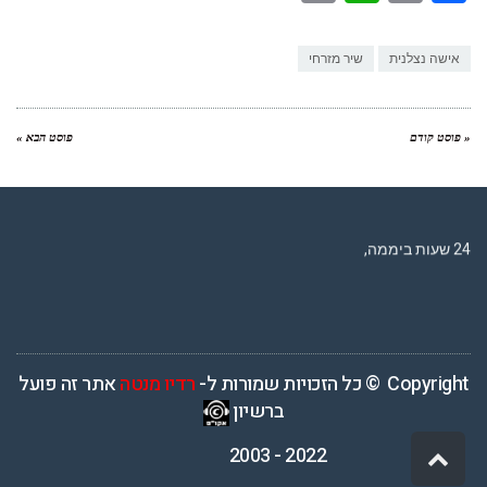
Link
אישה נצלנית
שיר מזרחי
« פוסט קודם
פוסט הבא »
רדיו מנטה – רדיו מזרחית ים תיכוני המואזנת והמובילה בישראל המשדרת
24 שעות ביממה,
Copyright © כל הזכויות שמורות ל-
רדיו מנטה
אתר זה פועל
ברשיון
2022 - 2003
גלילה
לראש