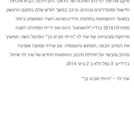
מיקם את שיר לוי כתו האיכות של הז’אנר הים תיכוני, הביא איכויות
חדשות וסטנדרטים גבוהים, וכיכב במשך חודש שלם במקום הראשון
במצעד ההשמעות בתחנות הרדיו,כשהוא השיר המושמע ביותר
מתחילת 2014 ברדיו.”להשתגע” היווה את יריית הפתיחה לשנה
מרתקת ומבטיחה של שיר לוי.”הייתי מביט בך” הסינגל השני, ממשיך
את הנתיב הבוגר, המרגש והעוצמתי, עם שירה עמוקה ואמינה
מהלב,ומבשר על תחילת סיבוב ההופעות החדש של שיר לוי שיחל
ב’רידינג 3′ נמל ת”א ב 2 ביוני 2014.
שיר לוי – “הייתי מביט בך”