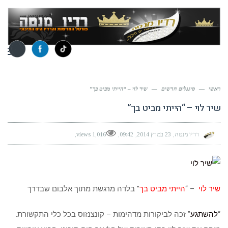
תפר
ראשי
—
סינגלים חדשים
—
שיר לוי – “הייתי מביט בך”
שיר לוי – “הייתי מביט בך”
רדיו מנטה
23 במרץ 2014
09:42
1,016 views
שיר לוי
– “
הייתי מביט בך
” בלדה מרגשת מתוך אלבום שבדרך
“
להשתגע
” זכה לביקורות מדהימות – קונצנזוס בכל כלי התקשורת.