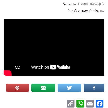
לחן, עיבוד והפקה:
ערן כרמי
שונטל
– “
כשאתה לצידי
”
WhatsApp
Copy
Facebook
Email