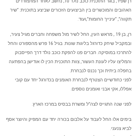
רן שפיר, בוגר התוכנית כוכב נולד 10, נחשב לאחד המתמודדים
האהובים והמוכשרים בין הביצועים הזכורים שביצע בתוכנית: “שיר
תקווה”, “עינייך החומות”,ועוד.
רן, בן 19 , מראש העין, החל לשיר מול משפחה וחברים מגיל צעיר,
ובמקביל שיחק כדורגל בליגות שונות. בגיל 16 פרש מהספורט והחל
להתרכז במוסיקה. חברים פנו להפקת כוכב נולד דרך הפייסבוק
והמליצו עליו לעונת העשור, צוות התוכנית הכין לו אודישן בהפתעה
בחפלה ביתית וכך נכנס לנבחרת.
לפני כחודשיים הצטרף לנבחרת האומנים בכדורגל יחד עם קובי
אפללו, אקי אבני ואומנים נוספים.
לפני שנה התגייס לצה”ל ומשרת בבסיס במרכז הארץ.
בימים אלו החל לעבוד על אלבום בכורה יחד עם המפיק והיוצר אסף
לביא צנעני.