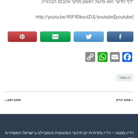
“דף חדש” הוא סינגל ראשון מתוך אלבום הבכורה.
[youtube]http://youtu.be/9SF9DksuIZU[/youtube]
WhatsApp
Copy
Facebook
Email
Link
רן שפיר
« פוסט קודם
פוסט הבא »
רדיו מנטה – רדיו מזרחית ים תיכוני המואזנת והמובילה בישראל המשדרת