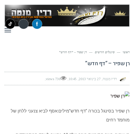
תפר
ראשי
—
סינגלים חדשים
—
רן שפיר – “דף חדש”
רן שפיר – “דף חדש”
רדיו מנטה
27 בינואר 2013
10:45
736 views
רן שפיר בסינגל בכורה “דף חדש”מילים:אסף לביא צנעני ללחן של
מוחמד רחים