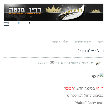
תפר
ראשי
—
חדשות המוסיקה
—
רן לוי – “חביבי”
רן לוי – “חביבי”
רדיו מנטה
4 בינואר 2014
11:06
791 views
רן לוי
בסינגל חדש, “
חביבי
”
בביצוע ‘כחול לבן’ ללהיט
האוריינטלי “Habibi”.