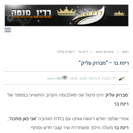
תפר
ראשי
—
עדכונים חמים
—
רינת בר – “מברוק עליק”
רינת בר – “מברוק עליק”
רדיו מנטה
6 בינואר 2013
10:43
880 views
‘
מברוק עליק
‘ הינו סינגל שני מאלבומה הקרוב והתשיעי במספר של
רינת בר
אחרי שלפני חודש ריגשה אותנו עם בלדת האהבה “
אני כאן מחכה
“,
רינת בר
מעלה הילוך ומשחררת שיר קצבי חדש וסוחף.