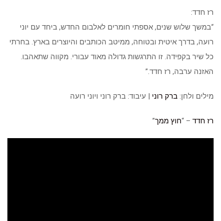
רז חדד:
“במשך שלוש שנים, אספתי חומרים לאלבום החדש, ביחד עם יוני
רועה, בדרך איטית ובטוחה, ממיטב הכותבים והיוצרים בארץ. בחרתי
כל שיר בקפידה. זו התרגשות גדולה מאוד עבורי. מקווה שתאהבו.
האזנה ערבה, רז חדד.”
מילים ולחן:
ברק רוני
| עיבוד: ברק רוני ויוני רועה
רז חדד
– “
חוץ ממך
”