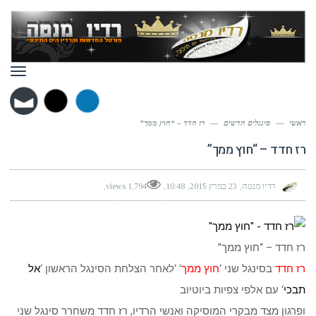
תפר
ראשי
—
סינגלים חדשים
—
רז חדד – “חוץ ממך”
רז חדד – “חוץ ממך”
רדיו מנטה
23 במרץ 2015
10:48
1,794 views
רז חדד – “חוץ ממך”
רז חדד
בסינגל שני ‘
חוץ ממך
‘ ‘לאחר הצלחת הסינגל הראשון ‘
אל
תבכי
‘ עם אלפי צפיות ביוטיוב
ופרגון מצד מבקרי המוסיקה ואנשי הרדיו, רז חדד משחרר סינגל שני