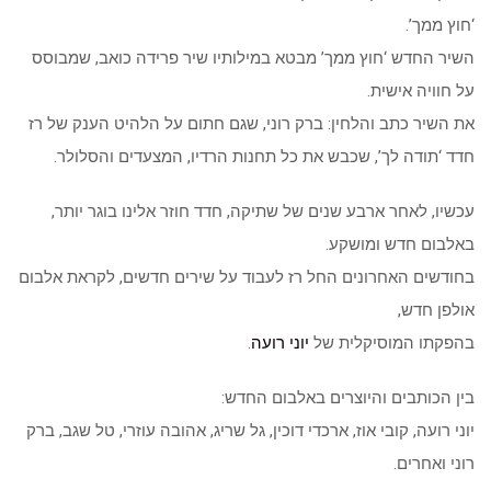
‘חוץ ממך’.
השיר החדש ‘חוץ ממך’ מבטא במילותיו שיר פרידה כואב, שמבוסס
על חוויה אישית.
את השיר כתב והלחין: ברק רוני, שגם חתום על הלהיט הענק של רז
חדד ‘תודה לך’, שכבש את כל תחנות הרדיו, המצעדים והסלולר.
עכשיו, לאחר ארבע שנים של שתיקה, חדד חוזר אלינו בוגר יותר,
באלבום חדש ומושקע.
בחודשים האחרונים החל רז לעבוד על שירים חדשים, לקראת אלבום
אולפן חדש,
בהפקתו המוסיקלית של
יוני רועה
.
בין הכותבים והיוצרים באלבום החדש:
יוני רועה, קובי אוז, ארכדי דוכין, גל שריג, אהובה עוזרי, טל שגב, ברק
רוני ואחרים.