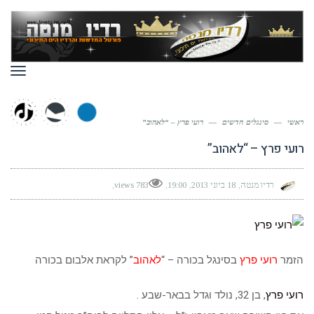
תפר
ראשי
—
סינגלים חדשים
—
רועי פרץ – “לאהוב”
רועי פרץ – “לאהוב”
רדיו מנטה
18 ביוני 2013
19:00
783 views
הזמר
רועי פרץ
בסינגל בכורה – “
לאהוב
” לקראת אלבום בכורה
רועי פרץ
, בן 32, נולד וגדל בבאר-שבע .