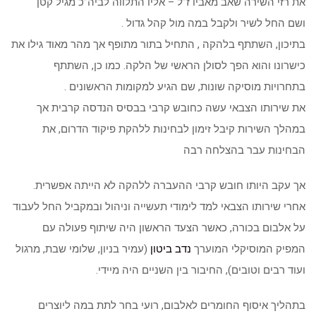
את רזי השירה שאב מאביו ז”ל – אליו התלווה לביה”כ מגיל קטן
ושם החל לשיר ולקבל במה מול קהל גדול .
בתיכון, השתתף בלהקה , התחיל בתור מתופף אך מהר מאוד גילו את
כישרונו והוא הפך לסולן הראשי של הלקה. כמו כן, השתתף
בתחרויות מוסיקה שונות, שם הגיע למקומות הראשונים .
את שירותו הצבאי עשה כחובש קרבי בבסיס הנדסה קרבית אך
במהלך השירות קיבל זימון לבחינות ללהקת פיקוד הדרום, את
הבחינות עבר בהצלחה רבה
אך עקב היותו חובש קרבי ההעברה ללהקה לא הייתה אפשרית.
אחרי שירותו הצבאי למד לימודי תעשייה וניהול ובמקביל החל לעבוד
על אלבום בכורה, כאשר הצעד הראשון היה שיתוף פעולה עם
המפיק המוסיקלי המוערך
נדב ביטון
(עמיר בניון, שלומי שבת, מרגול
ועוד רבים וטובים), החיבור בין השניים היה מיידי.
בתהליך איסוף החומרים לאלבום, רועי בחר לתת במה ליוצרים