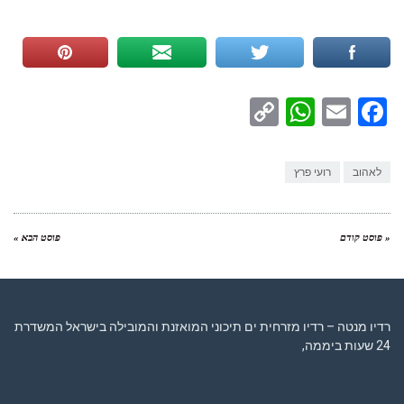
WhatsApp
Copy
Facebook
Email
Link
לאהוב
רועי פרץ
« פוסט קודם
פוסט הבא »
רדיו מנטה – רדיו מזרחית ים תיכוני המואזנת והמובילה בישראל המשדרת
24 שעות ביממה,