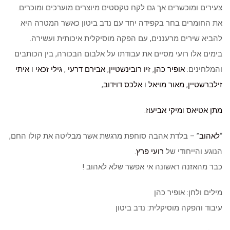
צעירים ומוכשרים אך גם לקח טקסטים מיוצרים מוערכים ומוכרים.
את החומרים בחר בקפידה יחד עם נדב ביטון כאשר המטרה היא
להביא שירים מרעננים, עם הפקה מוסיקלית איכותית ועשירה.
בימים אלו רועי מסיים את עבודתו על אלבום הבכורה, בין הכותבים
והמלחינים:
אופיר כהן
,
זיו רובינשטיין
,
אבירם דרעי
,
גילי זכאי
ו
איתי
זילברשטיין
,
מאור מויאל
ו
אלכס דוידוב
,
מתן אטיאס
ו
מיקי אביעוז
.
“
לאהוב
” – בלדת אהבה סוחפת מרגשת אשר מבליטה את קולו החם,
הנוגע והייחודי של
רועי פרץ
.
כבר מהאזנה ראשונה אי אפשר שלא לאהוב !
מילים ולחן: אופיר כהן
עיבוד והפקה מוסיקלית: נדב ביטון