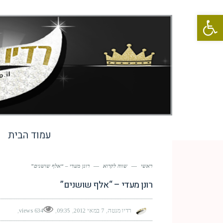
פתח סרגל נגישות
עמוד הבית
ראשי
—
שווה לקרוא
—
רונן מעדי – “אלף שושנים”
רונן מעדי – “אלף שושנים”
רדיו מנטה
7 במאי 2012
09:35
634 views