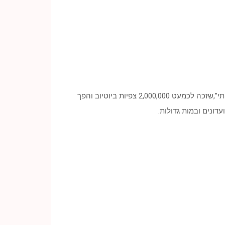
רונן מעדי בן 19 מדלית אל כרמל. זמר מוכשר מהעדה הדרוזית, שמאחוריו אלבום מצליח בעברית ובו הלהיט “גשם על חלון ביתי”,שזכה לכמעט 2,000,000 צפיות ביוטיוב והפך
ונים ובמות גדולות.