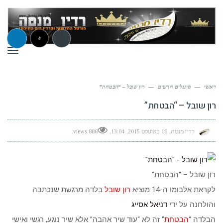
תפר
ראשי
—
סינגלים חדשים
—
רון שובל – “הבטחת”
רון שובל – “הבטחת”
רדיו מנטה
18 באוגוסט 2015
13:04
886 views
רון שובל – “הבטחת”
לקראת אלבומו ה-14 מוציא
רון שובל
בלדה מרגשת שנכתבה
והולחנה על ידי
דניאל אסייג
הבלדה “
הבטחת
” זה לא “עוד שיר אהבה” אלא שיר נוגע, רגשי ואישי