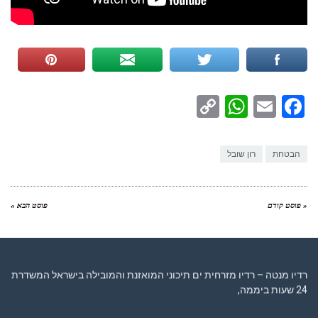
WhatsApp
Copy
Facebook
Email
Link
הבטחת
רון שובל
« פוסט קודם
פוסט הבא »
רדיו מנטה – רדיו מזרחית ים תיכוני המואזנת והמובילה בישראל המשדרת
24 שעות ביממה,