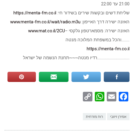
21:00 עד 22:00
שליחת דשים ובקשות שירים בשידור חי:
https://menta-fm.co.il
האזנה ישירה דרך האייפון:
www.menta-fm.co.il/wait/radio.m3u
האזנה ישירה: מסמארטפון גלקסי –
www.mat.co.il/2CU
………והכל במשפחת המלוכה מנטה
https://menta-fm.co.il
………………………………רדיו מנטה~~~תחנת הנשמה של ישראל
WhatsApp
Copy
Facebook
Email
Link
אמירן זיזובי
רוח מזרחית