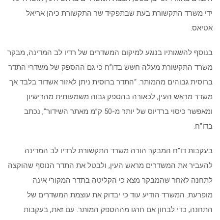
ידי משרד התקשורת בעת שבתפקיד שר התקשורת כיהן אריאל
אטיאס.
בנוסף להשגותיו בנוגע למיקום המשדרים של רדיו לב המדינה, מבקר
משרד התקשורת מעלה חשש בדו”ח כי גם ההספק של משדרי התדר
ברוסית גבוהים מהמותר. “התדר ברוסית ניתן לאזור אשדוד בלבד אך
משדר מראש העין, לכאורה בהספק גבוה משמעותית מהרישיון
ומאפשר כיסוי ברדיוס של יותר מ-50 ק”מ מאתר השידור”, נכתב
בדו”ח.
בעקבות דו”ח המבקר הורה משרד התקשורת לרדיו לב המדינה
להעביר את המשדרים מראש העין, ולבטל את התדר הנוסף שהוקצה
לתחנה לאחר שהמבקר מצא כי הקליטה בתדר המקורי אינה
מופרעת. המשרד הודיע עוד כי יבדוק את עוצמת המשדרים של
התחנה, כדי לבחון אם חרגו מההספק המותר. עם זאת, בעקבות