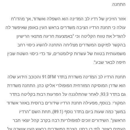
התחנה.
אזור הזיכיון של רדיו לב המדינה הוא השפלה ואשדוד, אך מהדו”ח
עולה כי תחנת הרדיו הציבה משדרים בראש העין באופן שאיפשר לה
להגדיל את טווח הקליטה וכי “באמצעות חריגה מתנאי הרישיון
בהקשר למיקום המשדרים מצליחה התחנה להשיג כיסוי רחב
משמעותית בטווח של עשרות קילומטרים, עד כדי כיסוי השטח שבין
חיפה לבאר שבע”.
תחנת הרדיו לב המדינה משדרת בתדר 91.0FM והכוכב הידוע שלה
הוא שדרן המוסיקה המזרחית הפופולרי אליקו כהן. התחנה משדרת
גם בתדר 93.3, לאחר שהתלוננה על הפרעות רבות בקליטה בתדר
המקורי. בנוסף, מפעילה תחנת הרדיו שידורים ברוסית באזור אשדוד
במשך כמה שעות ביום בתדר נוסף (89.1), תחת השם “הרדיו
הראשון”. השידורים זוכים לפופולריות רבה בקרב קהל יוצאי חבר
העמים באזור. לפי בן בסט, הצבת המשדרים בראש העין אושרה על