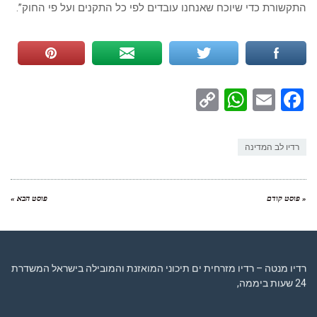
התקשורת כדי שיוכח שאנחנו עובדים לפי כל התקנים ועל פי החוק”.
WhatsApp
Copy
Facebook
Email
Link
רדיו לב המדינה
« פוסט קודם
פוסט הבא »
רדיו מנטה – רדיו מזרחית ים תיכוני המואזנת והמובילה בישראל המשדרת
24 שעות ביממה,