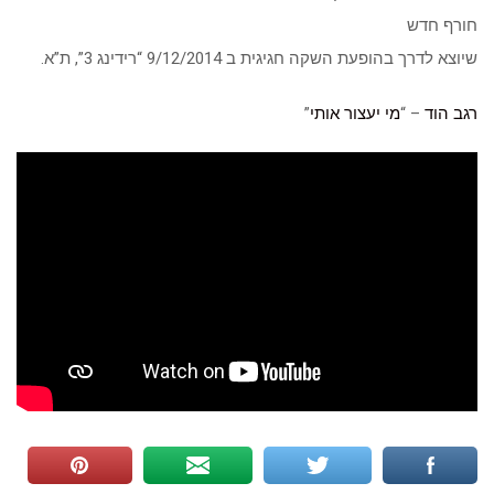
חורף חדש
שיוצא לדרך בהופעת השקה חגיגית ב 9/12/2014 “רידינג 3”, ת”א.
רגב הוד
– “
מי יעצור אותי
”