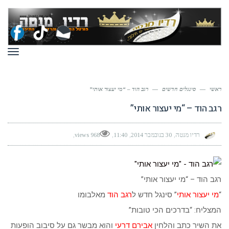
תפר
ראשי
—
סינגלים חדשים
—
רגב הוד – “מי יעצור אותי”
רגב הוד – “מי יעצור אותי”
רדיו מנטה
30 בנובמבר 2014
11:40
968 views
רגב הוד – “מי יעצור אותי”
“
מי יעצור אותי
” סינגל חדש ל
רגב הוד
מאלבומו
המצליח: “בדרכים הכי טובות”
את השיר כתב והלחין
אבירם דרעי
והוא מבשר גם על סיבוב הופעות