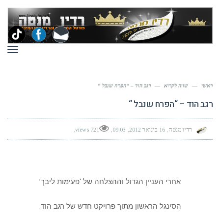
תפר
ראשי
—
שווה לקרוא
—
רגב הוד – “הפרח שנבל “
רגב הוד – “הפרח שנבל “
רדיו מנטה
16 בינואר 2012
09:03
721 views
אחרי העניין הגדול וההצלחה של ‘פעימות ליבך’
הסינגל הראשון מתוך פרויקט חדש של רגב הוד: