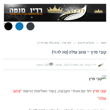
תפר
ראשי
—
סינגלים חדשים
—
קובי פרץ – צהוב עולה (סה לה וי)
קובי פרץ – צהוב עולה (סה לה וי)
רדיו מנטה
28 באפריל 2013
18:46
783 views
קובי פרץ
יחד עם אוהדי הקבוצה, בשיר האליפות הרשמי “
צהוב
עולה
“