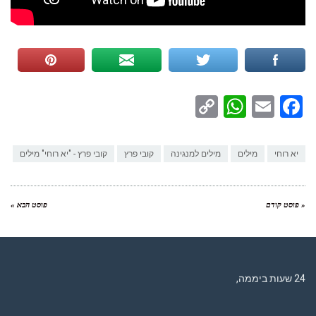
WhatsApp
Copy
Facebook
Email
Link
יא רוחי
מילים
מילים למנגינה
קובי פרץ
קובי פרץ - "יא רוחי" מילים
« פוסט קודם
פוסט הבא »
רדיו מנטה – רדיו מזרחית ים תיכוני המואזנת והמובילה בישראל המשדרת
24 שעות ביממה,