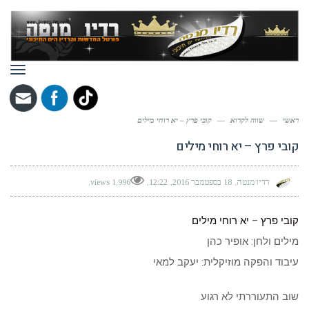
תפר
ראשי
—
שווה לקרוא
—
קובי פרץ – יא רוחי מילים
קובי פרץ – יא רוחי מילים
רדיו מנטה
18 בספטמבר 2016
12:22
1,996 views
קובי פרץ
–
יא רוחי מילים
מילים ולחן: אופיר כהן
עיבוד והפקה מוזיקלית: יעקב למאי
שוב התעוררתי לא רגוע