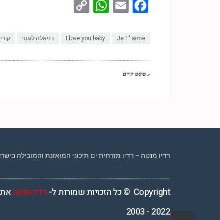
WhatsApp
Copy
Facebook
Email
Link
Je T' aime
I love you baby
דניאלה לוגסי
קובי
« פוסט קודם
רדיו מנטה – רדיו מזרחית ים תיכוני המואזנת והמובילה בישראל המשדרת 4
Copyright © כל הזכויות שמורות ל-
רדיו מנטה
אתר
2022 - 2003