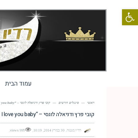
פתח סרגל נגישות
עמוד הבית
ראשי
—
סינגלים חדשים
—
קובי פרץ ודניאלה לוגסי – “Je T’ aime, I love you baby ”
קובי פרץ ודניאלה לוגסי – “Je T’ aime, I love you baby ”
רדיו מנטה
30 במרץ 2014
10:19
995 views