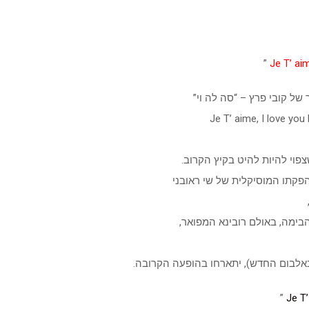
”
Je T’ ai
ל קובי פרץ – “סה לה וי”
צפוי להיות להיט בקיץ הקרוב.
פקתו המוסיקלית של שי ראובני
הבימה, באולם רובינא המפואר,
ט באלבום החדש), יתארחו בהופעה הקרובה.
”
Je T’