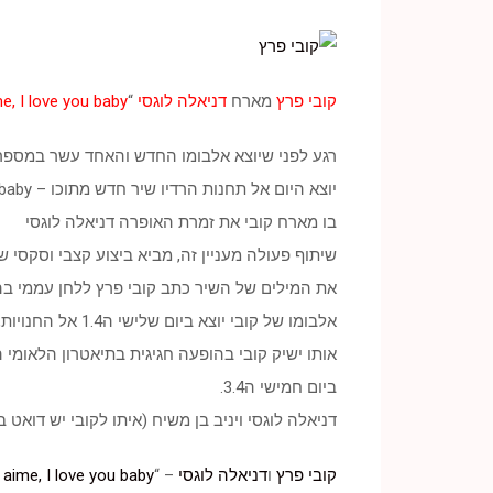
קובי פרץ
מארח
דניאלה לוגסי
“
me, I love you baby
רגע לפני שיוצא אלבומו החדש והאחד עשר במספר ש
יוצא היום אל תחנות הרדיו שיר חדש מתוכו – Je T’ aime, I love you baby
בו מארח קובי את זמרת האופרה דניאלה לוגסי
שיתוף פעולה מעניין זה, מביא ביצוע קצבי וסקסי ש
את המילים של השיר כתב קובי פרץ ללחן עממי בה
אלבומו של קובי יוצא ביום שלישי ה1.4 אל החנויות,
אותו ישיק קובי בהופעה חגיגית בתיאטרון הלאומי 
ביום חמישי ה3.4.
דניאלה לוגסי ויניב בן משיח (איתו לקובי יש דוא
קובי פרץ
ו
דניאלה לוגסי
– “
 aime, I love you baby