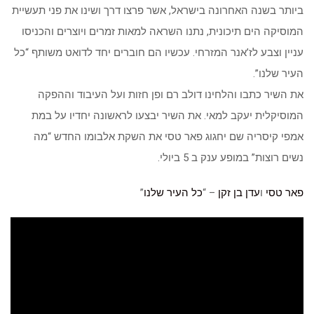
ביותר בשנה האחרונה בישראל, אשר פרצו דרך ושינו את פני תעשיית
המוסיקה הים תיכונית, נתנו השראה למאות זמרים ויוצרים והכניסו
עניין וצבע לז’אנר המזרחי. עכשיו הם חוברים יחד לדואט משותף “כל
העיר שלנו”.
את השיר כתבו והלחינו דולב רם ופן חזות ועל העיבוד וההפקה
המוסיקלית יעקב למאי. את השיר יבצעו לראשונה יחדיו על במת
אמפי קיסריה שם יחגוג פאר טסי את השקת אלבומו החדש “מה
נשים רוצות” במופע ענק ב 5 ביולי.
פאר טסי
ו
עדן בן זקן
– “
כל העיר שלנו
”