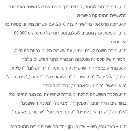
היא, הזמרת הכי לוהטת, פורצת דרך ומפתיעה של השנה האחרונה
בתעשיית המוסיקה בישראל.
הוא, זוכה פרס אקו”מ לשיר השנה 2016, עם עשרות מיליוני צפיות ביו
טיוב, הופעות ענק מסביב לעולם, ומכירות של למעלה מ 100,000
אלבומים.
היא, זמרת השנה לשנת 2016, עם עשרות מליוני צפיות ביו טיוב,
ומכירות של פלטינה מאלבום הבכורה בתוך חודשיים בלבד.
הוא, מחזיק באמתחתו שרשרת להיטי ענק: “דרך השלום”, “דפיקות
הלב”, “הכל יכול”, “כמו שיכור”, “בחלומות שלי”, “תחזרי”, “דינה דינה”,
“בואי נפגש”, “כוחה של אהבה”, “לבד לבד לבד”.
היא, מלכת השושנים הבלתי מעוררת שהפגיזה עם מגה להיטי ענק
בחודשים האחרונים: “תאמין לי”, “מנגינה”, “מלכת השושנים”,
“אלבינה”, “שורף לי בעיניים”, “פיסה מזיכרוני”, “שיכורים מאהבה”.
הוא – פאר טסי, היא – עדן בן זקן. יחד הם שני הזמרים המצליחים