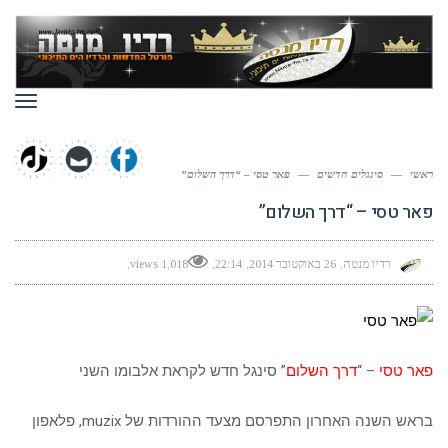
תפר
ראשי
—
סינגלים חדשים
—
פאר טסי – “דרך השלום”
פאר טסי – “דרך השלום”
רדיו מנטה
26 באוקטובר 2014
22:14
1,018 views
פאר טסי
– “
דרך השלום
” סינגל חדש לקראת אלבומו השני
בראש השנה האחרון התפרסם מצעד ההורדות של muzix, פלאפון