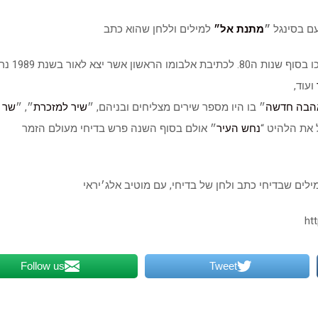
עם בסינגל
״
מתנת אל״
למילים וללחן שהוא כתב
מו כותבים מרכזיים בז׳אנר המזרחי כגון ,
ועוד,
הבה חדשה
״ בו היו מספר שירים מצליחים ובניהם, ״
שיר למזכרת
״, ״
שר 
נחש העיר
״ אולם בסוף השנה פרש בדיחי מעולם הזמר
ילים שבדיחי כתב ולחן של בדיחי, עם מוטיב אלג׳יראי
Follow us
Tweet