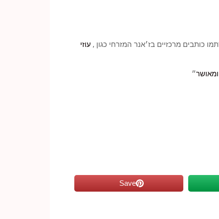
עוזי
ומאושר
״
Save