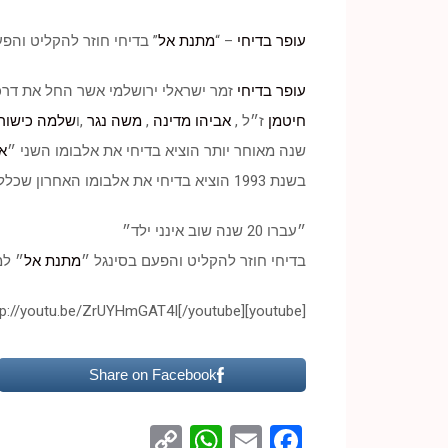
עופר בדיחי
– “
מתנת אל
” בדיחי חוזר להקליט והפ
עופר בדיחי
זמר ישראלי ירושלמי אשר החל את דרכו בסוף שנות ה80. לכתיבת אלבומו הראשון אשר יצא לאור בשנת 1989 נרת
חיטמן
ז״ל ,
אביהו מדינה
,
משה נגר
,ו
שלמה כישור
שנה מאוחר יותר הוציא בדיחי את אלבומו השני ״
א
בשנת 1993 הוציא בדיחי את אלבומו האחרון שכלל את הלהיט “
״עברו 20 שנה שוב אינני ילד״
בדיחי חוזר להקליט והפעם בסינגל ״
מתנת אל
״ למ
[youtube]http://youtu.be/ZrUYHmGAT4I[/youtube]
Share on Facebook
WhatsApp
Copy
Facebook
Email