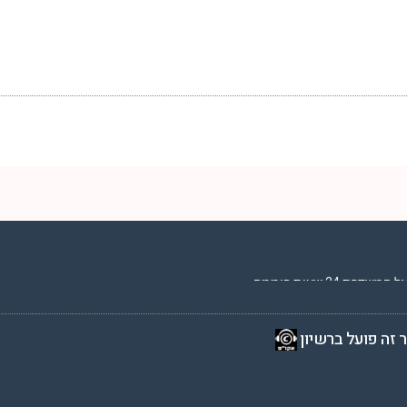
2 שעות ביממה,
 זה פועל ברשיון