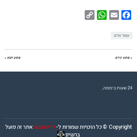
WhatsApp
Copy
Facebook
Email
Link
עומר אדם
« פוסט קודם
פוסט הבא »
רדיו מנטה – רדיו מזרחית ים תיכוני המואזנת והמובילה בישראל המשדרת
24 שעות ביממה,
Copyright © כל הזכויות שמורות ל-
רדיו מנטה
אתר זה פועל
ברשיון