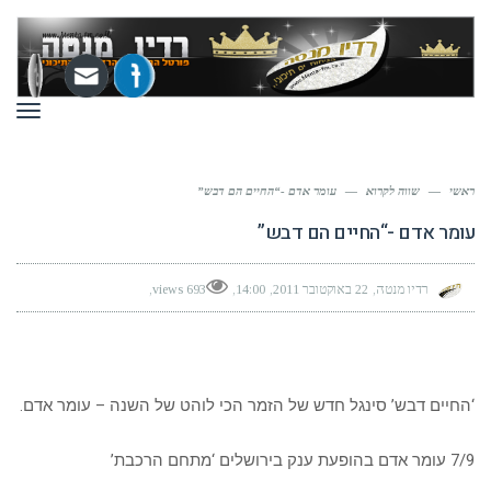
תפר
ראשי
—
שווה לקרוא
—
עומר אדם -“החיים הם דבש”
עומר אדם -“החיים הם דבש”
רדיו מנטה
22 באוקטובר 2011
14:00
693 views
‘החיים דבש’ סינגל חדש של הזמר הכי לוהט של השנה – עומר אדם.
7/9 עומר אדם בהופעת ענק בירושלים ‘מתחם הרכבת’