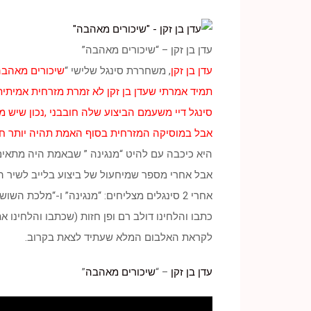
עדן בן זקן – “שיכורים מאהבה”
עדן בן זקן
, משחררת סינגל שלישי “
שיכורים מאהב
תמיד אמרתי שעדן בן זקן לא זמרת מזרחית אמיתית
סינגל דיי משעמם הביצוע שלה חובבני ,נכון שיש מא
אבל במוסיקה המזרחית בסוף האמת תהיה יותר ח
היא כיכבה עם להיט “מנגינה ” שבאמת היה מתאים 
אבל אחרי מספר שמיחעול של ביצוע בלייב לשיר ה
אחרי 2 סינגלים מצליחים: “מנגינה” ו-“מלכת השושנים” ואחרי ביקורות מדהימות, השמעות בלתי פוסקות ברדיו ועשרות הופעות בשטח.
כתבו והלחינו דולב רם ופן חזות (שכתבו והלחינו את
לקראת האלבום המלא שעתיד לצאת בקרוב.
עדן בן זקן
– “
שיכורים מאהבה
”