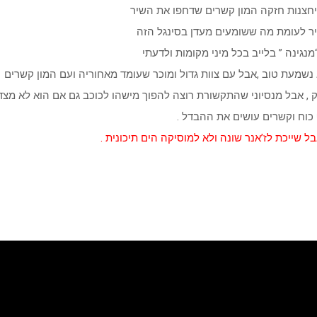
יחצנות חזקה המון קשרים שדחפו את השיר
יר לעומת מה ששומעים מעדן בסינגל הזה
גינה ” בלייב בכל מיני מקומות ולדעתי
 נשמעת טוב ,אבל עם צוות גדול ומוכר שעומד מאחוריה ועם המון קשרים
 , אבל מנסיוני שהתקשורת רוצה להפוך מישהו לכוכב גם אם הוא לא מצד
וח וקשרים עושים את ההבדל .
בל שייכת לז’אנר שונה ולא למוסיקה הים תיכונית .