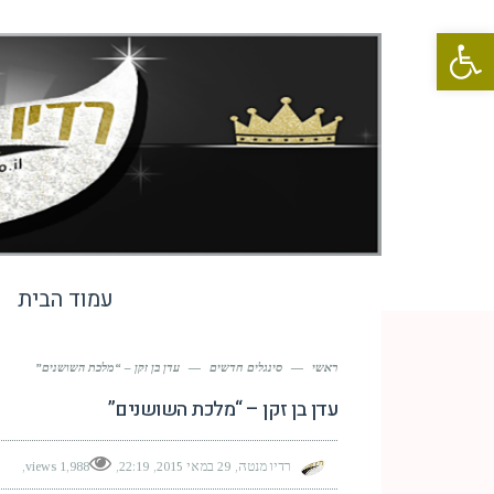
פתח סרגל נגישות
עמוד הבית
ראשי
—
סינגלים חדשים
—
עדן בן זקן – “מלכת השושנים”
עדן בן זקן – “מלכת השושנים”
רדיו מנטה
29 במאי 2015
22:19
1,988 views