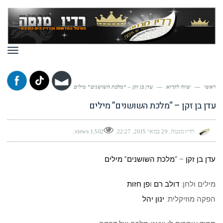
תפר
ראשי
—
שווה לקרוא
—
עדן בן זקן – “מלכת השושנים” מילים
עדן בן זקן – “מלכת השושנים” מילים
רדיו מנטה
29 במאי 2015
22:27
1,502 views
עדן בן זקן
– “
מלכת השושנים
”
מילים
מילים ולחן:
דולב רם
ו
פן חזות
הפקה מוזיקלית:
ינון יהל