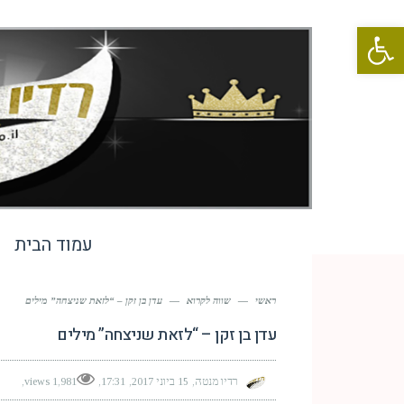
פתח סרגל נגישות
עמוד הבית
ראשי
—
שווה לקרוא
—
עדן בן זקן – “לזאת שניצחה” מילים
עדן בן זקן – “לזאת שניצחה” מילים
רדיו מנטה
15 ביוני 2017
17:31
1,981 views