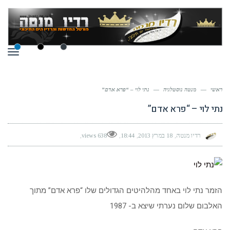
תפר
ראשי
—
מנטה נוסטלגיה
—
נתי לוי – “פרא אדם”
נתי לוי – “פרא אדם”
רדיו מנטה
18 במרץ 2013
18:44
638 views
הזמר נתי לוי באחד מהלהיטים הגדולים שלו “פרא אדם” מתוך
האלבום שלום נערתי שיצא ב- 1987