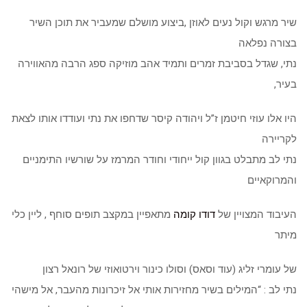
שיר מרגש וקול נעים לאוזן ,ביצוע מושלם שמעביר את תוכן השיר
בצורה נפלאה
נתי, שגדל בסביבת זמרים ותמיד אהב מוזיקה ספג הרבה מהאווירה
בעיר,
היו אלו עוזי חיטמן ז”ל ויהודה קיסר שדחפו את נתי ועודדו אותו לצאת
לקריירה
נתי לב מתבלט בגוון קול ייחודי וחודר המרמז על שורשיו התימניים
והמרוקאיים
העיבוד המצויין של
דודו קומה
מתאפיין במקצב תופים סוחף , ליין כלי
מיתר
של עומרי זליג (עוד וסאס) וסולו כינור וירטואוזי של רונאל רצון
נתי לב : “המילים בשיר מחזירות אותי אל זיכרונות מהעבר, אל מישהי