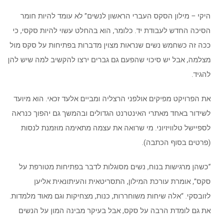
היקי – מילון הסקס העברי הראשון לנשים” לא עומד להיות חומר
הסיכה החדש לעבודת יד. כלומר, הוא בהחלט עשוי להיות סקסי, כי
ככה זה כשחמש נשים שנראות מצוין מדברות בפתיחות על סקס מול
מצלמה, אבל יש סיכוי שהפעם גם גברים ירצו להקשיב למה שיש להן
להגיד.
את הפרויקט מפיקים אולפני הרצליה ומביים אלעד זכאי. הוא מיועד
לשידור באחד מאתרי האינטרנט הגדולים ובהמשך גם יהפוך כנראה
לספיישל טלוויזיוני. מי שרואה את עצמה מתאימה מוזמנת לנסות
(פרטים בסוף הכתבה).
“כשהן מרגישות בנוח, נשים מסוגלות לדבר בפתיחות מטורפת על
סקס”, אומרת עורכת המילון, התסריטאית והעיתונאית אליען
לזובסקי. “אלה שיחות משוחררות, כנות, מצחיקות וגם מאוד מלמדות.
את גם לומדת הרבה על סקס, אבל בעיקר מבינה המון על הנשים