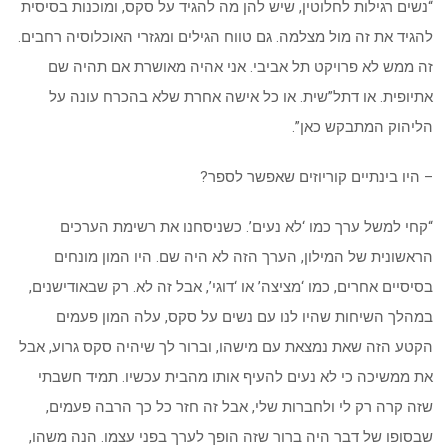
“נשים רגילות לחלוטין, שיש להן מה להגיד על סקס, ומוכנות בסיסית
להגיד את זה מול מצלמה. גם טווח הגילים ומגזרי האוכלוסיה רחבים.
זה ממש לא פרויקט תל אביבי. אני אהיה מאושרת אם תהיה שם
אתיופית. או דתל”שית. או כל אישה אחרת שלא בהכרח עונה על
הליהוק המתבקש כאן”.
– היו בינתיים קוריוזים שאפשר לספר?
“קחי למשל ערך כמו ‘לא נעים’. כשניסחנו את רשימת הערכים
הראשונית של המילון, הערך הזה לא היה שם. היו המון מונחים
בסיסיים אחרים, כמו ‘מציצה’ או ‘דוגי’, אבל זה לא. רק שבאודישנים,
במהלך השיחות שהיו לנו עם נשים על סקס, עלה המון פעמים
הקטע הזה שאת נמצאת עם מישהו, וברור לך שיהיה סקס גרוע, אבל
את ממשיכה כי לא נעים להעיף אותו מהבית עכשיו. תמיד חשבתי
שזה קרה רק לי ולחברות שלי, אבל זה חזר כל כך הרבה פעמים,
שבסופו של דבר היה ברור שזה הופך לערך בפני עצמו. הנה משהו,