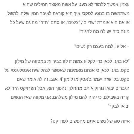
עצמן. אפשר ללמוד לא מעט על אשה מאוצר המילים שהיא
משתמשת בו בנוגע לסקס: איך היא קוראת לאיבר המין שלה, למשל.
או אם היא אומרת “שדיים”, “ציצים”, או סתם “חזה” מה גם שעל כל
מונח כזה יש לה מה להגיד”.
– אליען, למה בעצם רק נשים?
“לא באנו לכאן כדי לקלוע צמות זו לזו בביריות במסווה של מילון
סקס. באנו לכאן כי אנחנו מאמינות שאפשר לנהל שיח אינטליגנטי על
סקס, בלי שזה ייגמר ב’אסקימו לימון 4′. אגב, זה לא אומר שאם
הגברים יבואו נזרוק אותם מהחלון. נהפוך הוא. אבל הפרויקט הזה לא
קורה בשבילם, כי יהיה להם מילון משלהם. אני מקווה שאז הנשים
יבואו לבקר”
איזה סוג של נשים אתם מחפשים לפרויקט?