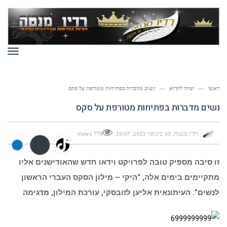
תפר
ראשי
—
שווה לקרוא
—
נשים מדברות בפתיחות מטורפת על סקס
נשים מדברות בפתיחות מטורפת על סקס
רדיו מנטה
10 בינואר 2013
19:07
779 views
זו סיבה מספיק טובה לפרויקט וידאו חדש שהאודישנים אליו
מתקיימים בימים אלה, “היקי – מילון הסקס העברי הראשון
לנשים”. העיתונאית אליען לזובסקי, עורכת המילון, מדגימה