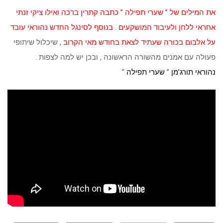
את המילים של ” שערי תפילה ” כתבה קתרין ברכה ואילו ציקי זנתי
אחראי ללחן ולעיבוד המושקעים . בנוסף לסינגל החדש נהוראי עובד
על אלבום בכורה שעתיד לצאת בחודש מאי הקרוב
, שיכלול שיתופי
פעולה עם אמנים מהשורה הראשונה , ובכן יש למה לצפות .
נהוראי תורג’מן
”
שערי תפילה
”