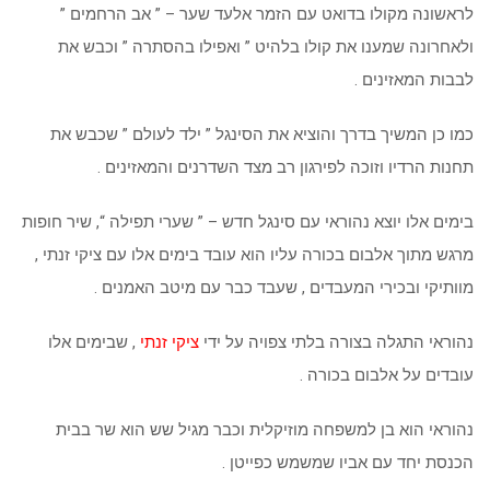
לראשונה מקולו בדואט עם הזמר אלעד שער – ” אב הרחמים ”
ולאחרונה שמענו את קולו בלהיט ” ואפילו בהסתרה ” וכבש את
לבבות המאזינים .
כמו כן המשיך בדרך והוציא את הסינגל ” ילד לעולם ” שכבש את
תחנות הרדיו וזוכה לפירגון רב מצד השדרנים והמאזינים .
בימים אלו יוצא נהוראי עם סינגל חדש – ” שערי תפילה “, שיר חופות
מרגש מתוך אלבום בכורה עליו הוא עובד בימים אלו עם ציקי זנתי ,
מוותיקי ובכירי המעבדים , שעבד כבר עם מיטב האמנים .
נהוראי התגלה בצורה בלתי צפויה על ידי
ציקי זנתי
, שבימים אלו
עובדים על אלבום בכורה .
נהוראי הוא בן למשפחה מוזיקלית וכבר מגיל שש הוא שר בבית
הכנסת יחד עם אביו שמשמש כפייטן .