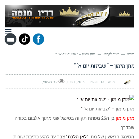
תפר
ראשי
—
שווה לקרוא
—
מתן מימון – “שביזות יום א’ “
מתן מימון – “שביזות יום א’ “
רדיו מנטה
13 באוקטובר 2015
19:51
968 views
מתן מימון – “שביזות יום א’ “
מתן מימון
בן ה26 מפתח תקווה בסינגל שני מתוך אלבום בכורה
שבדרך
הסינגל הראשון של מתן “
לאן הלכת
” צבר עד לרגע כתיבת שורות