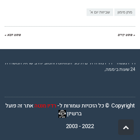
Link
מתן מימון
שביזות יום א'
« פוסט קודם
פוסט הבא »
רדיו מנטה – רדיו מזרחית ים תיכוני המואזנת והמובילה בישראל המשדרת
24 שעות ביממה,
Copyright © כל הזכויות שמורות ל-
רדיו מנטה
אתר זה פועל
ברשיון
2022 - 2003
גלילה
לראש
העמוד