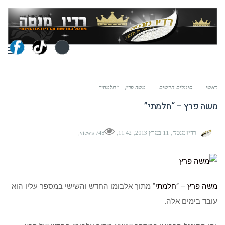
תפר
ראשי
—
סינגלים חדשים
—
משה פרץ – “חלמתי”
משה פרץ – “חלמתי”
רדיו מנטה
11 במרץ 2013
11:42
748 views
משה פרץ
– “
חלמתי
” מתוך אלבומו החדש והשישי במספר עליו הוא
עובד בימים אלה.