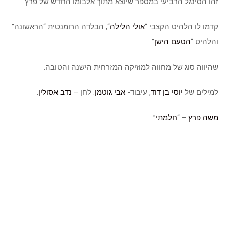
זהו הסינגל הרביעי במספר שיוצא מתוך אלבומו החדש של פרץ.
קדמו לו הלהיט הקצבי “
אולי הלילה
“, הבלדה הרומנטית “הראשונה”
והלהיט “
הטעם הישן
”
שהיווה סוג של מחווה למוזיקה המזרחית הישנה והטובה.
למילים של
יוסי בן דוד
, עיבוד-
אבי גוטמן
. לחן –
נדב אסולין
.
משה פרץ
– “
חלמתי
”