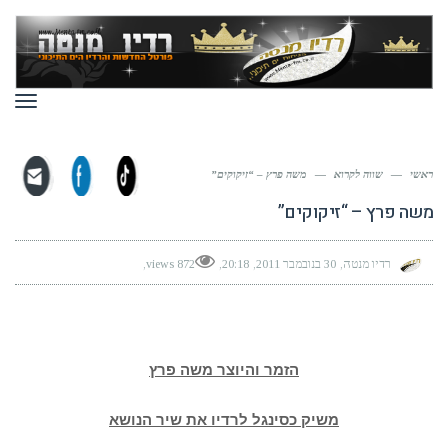
תפר
ראשי
—
שווה לקרוא
—
משה פרץ – “זיקוקים”
משה פרץ – “זיקוקים”
רדיו מנטה
30 בנובמבר 2011
20:18
872 views
הזמר והיוצר משה פרץ
משיק כסינגל לרדיו את שיר הנושא