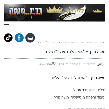
תפר
ראשי
—
שווה לקרוא
—
משה פרץ – “אני והלבד שלי ” מילים
משה פרץ – “אני והלבד שלי ” מילים
רדיו מנטה
11 במאי 2015
11:58
920 views
משה פרץ
– “
אני והלבד שלי
”
מילים
מילים ולחן:
נדב אסולין
.
עיבוד והפקה מוסיקלית: משה פרץ.