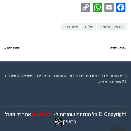
WhatsApp
Copy
Facebook
Email
Link
אם זאת מלחמה
מילים
משה פרץ
« פוסט קודם
פוסט הבא »
רדיו מנטה – רדיו מזרחית ים תיכוני המואזנת והמובילה בישראל המשדרת
24 שעות ביממה,
Copyright © כל הזכויות שמורות ל-
רדיו מנטה
אתר זה פועל
ברשיון