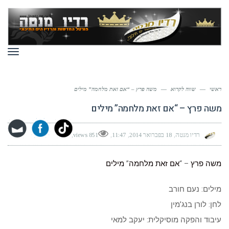
תפר
ראשי
—
שווה לקרוא
—
משה פרץ – “אם זאת מלחמה” מילים
משה פרץ – “אם זאת מלחמה” מילים
רדיו מנטה
18 בפברואר 2014
11:47
851 views
משה פרץ
– “
אם זאת מלחמה
”
מילים
מילים: נעם חורב
לחן: לורן בנג’מין
עיבוד והפקה מוסיקלית: יעקב למאי