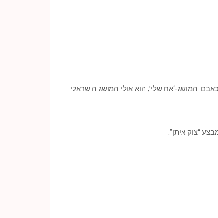
בם. המושג-‘אח שלי’, הוא אולי המושג הישראלי
צע “צוק איתן”.