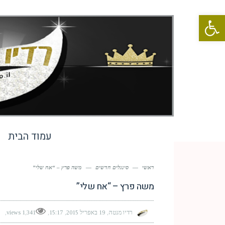
פתח סרגל נגישות
עמוד הבית
ראשי
—
סינגלים חדשים
—
משה פרץ – “אח שלי”
משה פרץ – “אח שלי”
רדיו מנטה
19 באפריל 2015
15:17
1,341 views