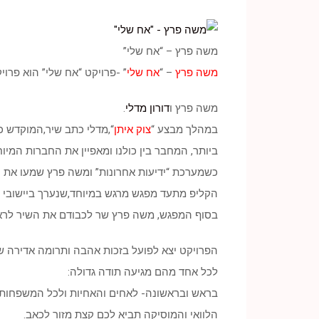
משה פרץ – “אח שלי”
משה פרץ
– “
אח שלי
” -פרויקט “אח שלי” הוא פרו
משה פרץ ו
דורון מדלי
.
במהלך מבצע “
צוק איתן
“,מדלי כתב שיר,המוקדש כ
ביותר, המחבר בין כולנו ומאפיין את החברות המיו
כשמערכת “ידיעות אחרונות” ומשה פרץ שמעו את ה
הקליפ מתעד מפגש מרגש במיוחד,שנערך ביישובי עו
בסוף המפגש, משה פרץ שר לכבודם את השיר לרא
הפרויקט יצא לפועל בזכות אהבה ותרומה אדירה ש
לכל אחד מהם מגיעה תודה גדולה:
בראש ובראשונה- לאחים והאחיות ולכל המשפחות ש
הלוואי והמוסיקה תביא לכם קצת מזור לכאב.