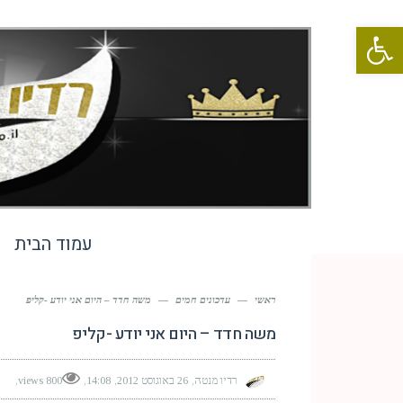
פתח סרגל נגישות
עמוד הבית
ראשי
—
עדכונים חמים
—
משה חדד – היום אני יודע -קליפ
משה חדד – היום אני יודע -קליפ
רדיו מנטה
26 באוגוסט 2012
14:08
800 views